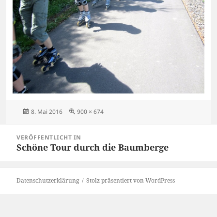
Veröffentlicht
Originalgröße
8. Mai 2016
900 × 674
am
Beitragsnavigation
VERÖFFENTLICHT IN
Schöne Tour durch die Baumberge
Datenschutzerklärung
Stolz präsentiert von WordPress