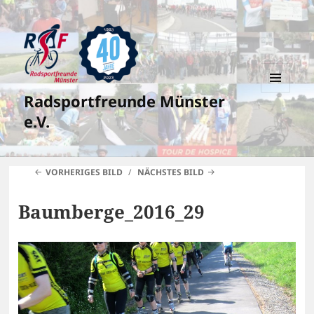
Radsportfreunde Münster
MENÜ
UND
e.V.
WIDGETS
VORHERIGES BILD
NÄCHSTES BILD
Baumberge_2016_29