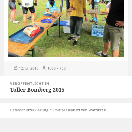
Veröffentlicht
Originalgröße
12. Juli 2015
1000 × 750
am
Beitragsnavigation
VERÖFFENTLICHT IN
Toller Bomberg 2015
Datenschutzerklärung
Stolz präsentiert von WordPress