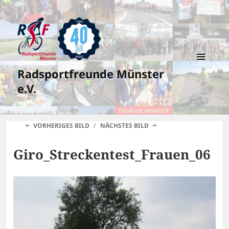
Radsportfreunde Münster
MENÜ
UND
e.V.
WIDGETS
VORHERIGES BILD
NÄCHSTES BILD
Giro_Streckentest_Frauen_06