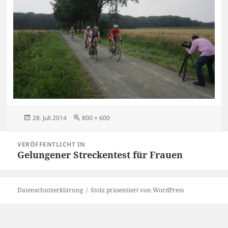
Veröffentlicht
Originalgröße
28. Juli 2014
800 × 600
am
Beitragsnavigation
VERÖFFENTLICHT IN
Gelungener Streckentest für Frauen
Datenschutzerklärung
Stolz präsentiert von WordPress