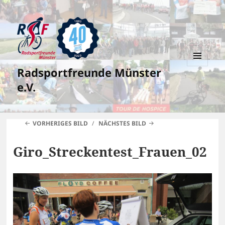
Radsportfreunde Münster
MENÜ
UND
e.V.
WIDGETS
VORHERIGES BILD
NÄCHSTES BILD
Giro_Streckentest_Frauen_02