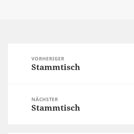
Beitragsnavigation
VORHERIGER
Stammtisch
Vorheriger
Beitrag:
NÄCHSTER
Stammtisch
Nächster
Beitrag: