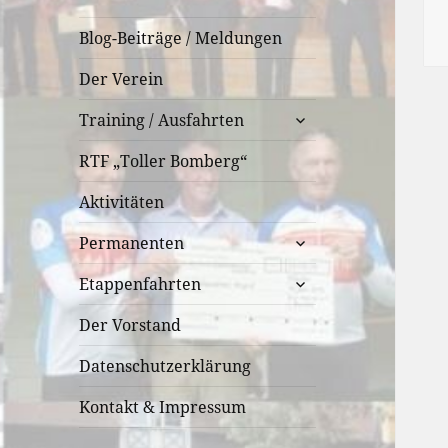
Blog-Beiträge / Meldungen
Der Verein
untermenü
Training / Ausfahrten
öffnen
RTF „Toller Bomberg“
Aktivitäten
untermenü
Permanenten
öffnen
untermenü
Etappenfahrten
öffnen
Der Vorstand
Datenschutzerklärung
Kontakt & Impressum