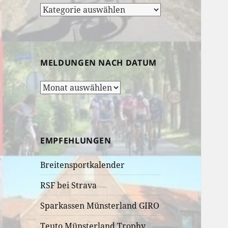
Rubrik-
Auswahl:
MELDUNGEN NACH DATUM
Meldungen
nach
Datum
EMPFEHLUNGEN
Breitensportkalender
RSF bei Strava
Sparkassen Münsterland GIRO
Teuto Münsterland Trophy