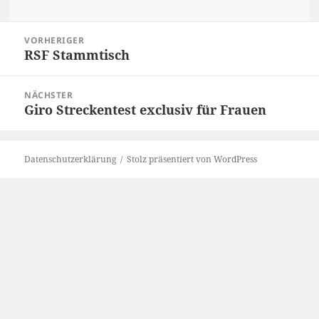
Beitragsnavigation
VORHERIGER
RSF Stammtisch
Vorheriger
Beitrag:
NÄCHSTER
Giro Streckentest exclusiv für Frauen
Nächster
Beitrag:
Datenschutzerklärung
Stolz präsentiert von WordPress