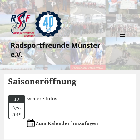
Radsportfreunde Münster
MENÜ
UND
e.V.
WIDGETS
Saisoneröffnung
weitere Infos
19
Apr.
2019
Zum Kalender hinzufügen