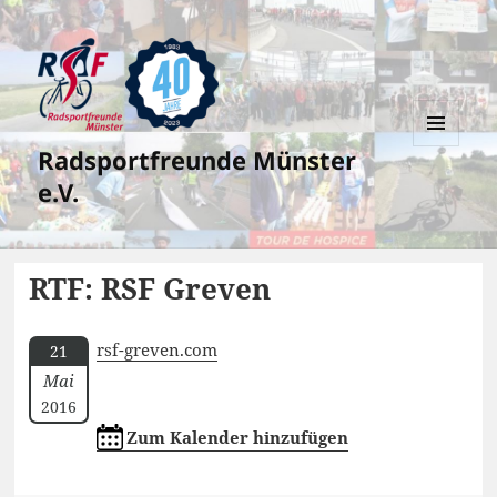
Radsportfreunde Münster
MENÜ
UND
e.V.
WIDGETS
RTF: RSF Greven
rsf-greven.com
21
Mai
2016
Zum Kalender hinzufügen