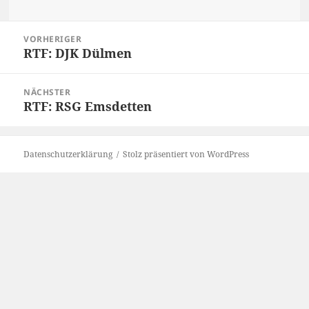
Beitragsnavigation
VORHERIGER
RTF: DJK Dülmen
Vorheriger
Beitrag:
NÄCHSTER
RTF: RSG Emsdetten
Nächster
Beitrag:
Datenschutzerklärung
Stolz präsentiert von WordPress